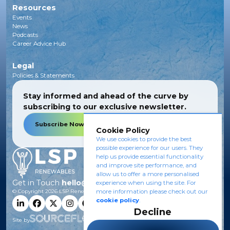
Resources
Events
News
Podcasts
Career Advice Hub
Legal
Policies & Statements
Stay informed and ahead of the curve by
subscribing to our exclusive newsletter.
Subscribe Now
Cookie Policy
We use cookies to provide the best
possible experience for our users. They
help us provide essential functionality
and improve site performance, and
allow us to offer a more personalised
Get in Touch
hello@lsprenewables.com
experience when using the site. For
more information please check out our
© Copyright
2026
LSP Renewables.
cookie policy
.
Decline
Site by