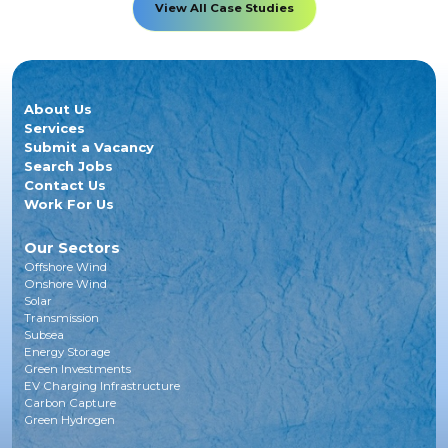
View All Case Studies
About Us
Services
Submit a Vacancy
Search Jobs
Contact Us
Work For Us
Our Sectors
Offshore Wind
Onshore Wind
Solar
Transmission
Subsea
Energy Storage
Green Investments
EV Charging Infrastructure
Carbon Capture
Green Hydrogen