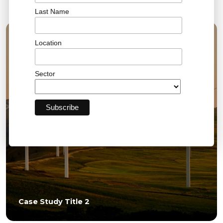
More Case Studies
Last Name
Location
Sector
Case Study Title 2